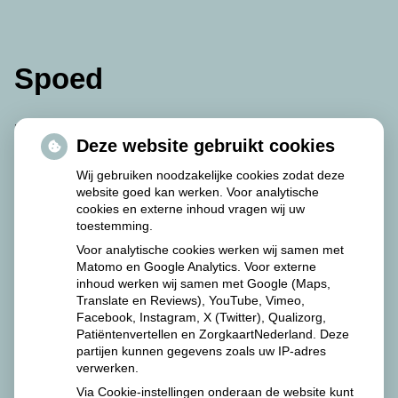
Spoed
De avond-, nacht- en weekenddiensten worden
Deze website gebruikt cookies
waargenomen door de Martini Apotheek.
Wij gebruiken noodzakelijke cookies zodat deze
website goed kan werken. Voor analytische
De Martini Apotheek is als volgt te bereiken:
cookies en externe inhoud vragen wij uw
toestemming.
Van Swietenplein 1
Voor analytische cookies werken wij samen met
9728 NT Groningen
Matomo en Google Analytics. Voor externe
inhoud werken wij samen met Google (Maps,
Tel: 050 – 524 57 00.
Translate en Reviews), YouTube, Vimeo,
Facebook, Instagram, X (Twitter), Qualizorg,
Patiëntenvertellen en ZorgkaartNederland. Deze
partijen kunnen gegevens zoals uw IP-adres
verwerken.
Via Cookie-instellingen onderaan de website kunt