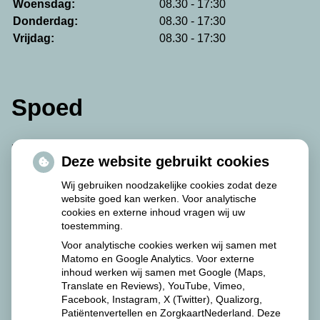
Woensdag:
08.30 - 17:30
Donderdag:
08.30 - 17:30
Vrijdag:
08.30 - 17:30
Spoed
De avond-, nacht- en weekenddiensten worden
Deze website gebruikt cookies
waargenomen door de Martini Apotheek.
Wij gebruiken noodzakelijke cookies zodat deze
website goed kan werken. Voor analytische
De Martini Apotheek is als volgt te bereiken:
cookies en externe inhoud vragen wij uw
toestemming.
Van Swietenplein 1
Voor analytische cookies werken wij samen met
9728 NT Groningen
Matomo en Google Analytics. Voor externe
inhoud werken wij samen met Google (Maps,
Tel: 050 – 524 57 00.
Translate en Reviews), YouTube, Vimeo,
Facebook, Instagram, X (Twitter), Qualizorg,
Patiëntenvertellen en ZorgkaartNederland. Deze