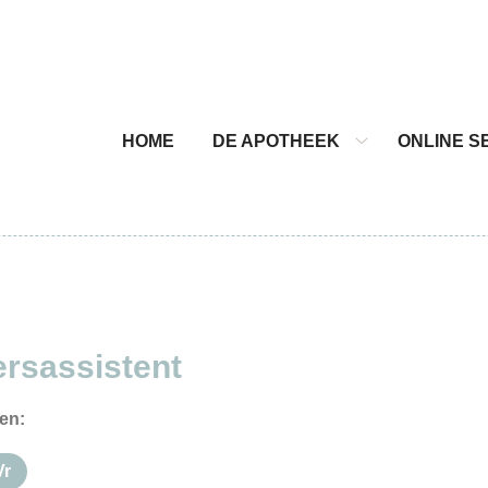
nu
HOME
DE APOTHEEK
ONLINE S
De
apotheek
submenu
rsassistent
en:
Vr
dag
Vrijdag