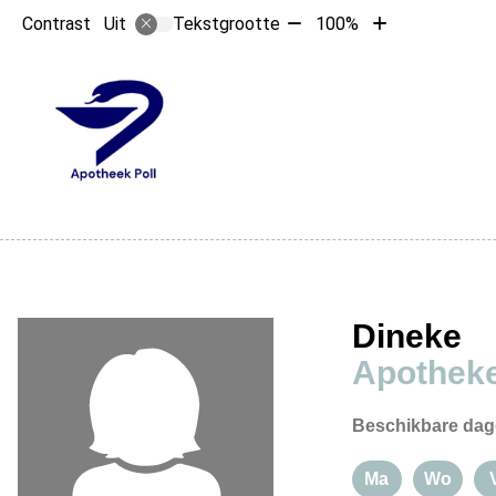
Tekst
Tekst
Contrast
Tekstgrootte
100%
Uit
verkleinen
vergroten
met
met
10%
10%
Hoofdme
Dineke
Apotheke
Beschikbare dag
Ma
Wo
Maandag
Woens