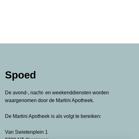
Spoed
De avond-, nacht- en weekenddiensten worden
waargenomen door de Martini Apotheek.
De Martini Apotheek is als volgt te bereiken:
Van Swietenplein 1